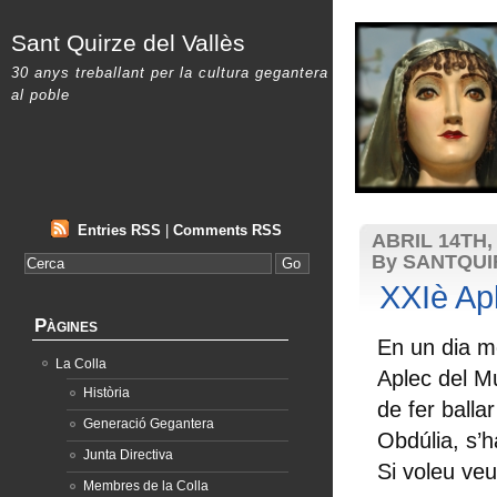
Sant Quirze del Vallès
30 anys treballant per la cultura gegantera
al poble
Entries RSS
|
Comments RSS
ABRIL 14TH,
By SANTQU
XXIè Ap
Pàgines
En un dia m
La Colla
Aplec del Mu
Història
de fer ballar
Generació Gegantera
Obdúlia, s’h
Junta Directiva
Si voleu veu
Membres de la Colla