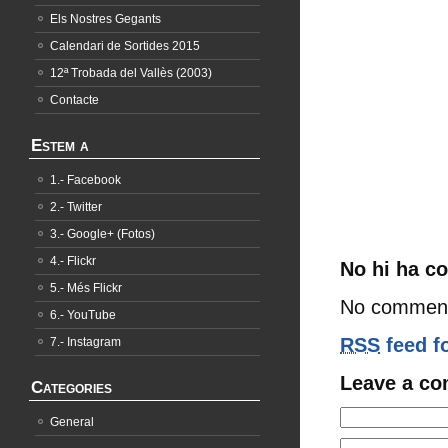
Els Nostres Gegants
Calendari de Sortides 2015
12ª Trobada del Vallès (2003)
Contacte
Estem a
1.- Facebook
2.- Twitter
3.- Google+ (Fotos)
4.- Flickr
No hi ha c
5.- Més Flickr
No comment
6.- YouTube
RSS
feed f
7.- Instagram
Leave a c
Categories
General