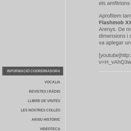
els amfitrion
Aprofitem tam
Flashmob X
Arenys. De m
dimensions i 
va aplegar un
[youtube]htt
v=H_vAhQ3wA
INFORMACIÓ COORDINADORA
VOCALIA
REVISTES I RÀDIO
LLIBRE DE VISITES
LES NOSTRES COLLES
ARXIU HISTÒRIC
VIDEOTECA