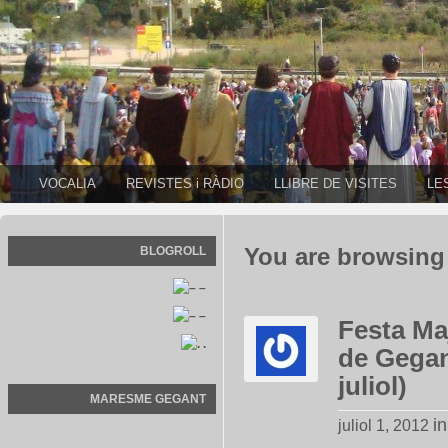
VOCALIA
REVISTES i RÀDIO
LLIBRE DE VISITES
LE
BLOGROLL
You are browsing t
–
–
Festa Ma
.
de Gegan
juliol)
MARESME GEGANT
i
juliol 1, 2012