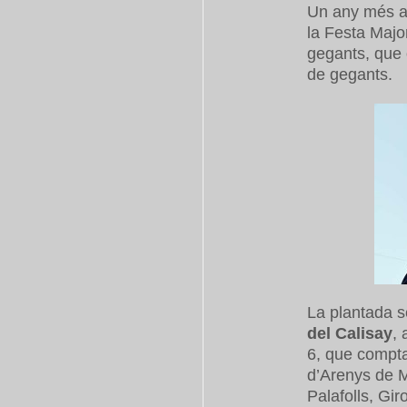
Un any més ar
la Festa Majo
gegants, que o
de gegants.
La plantada s
del Calisay
, 
6, que compta
d’Arenys de Mu
Palafolls, Gi