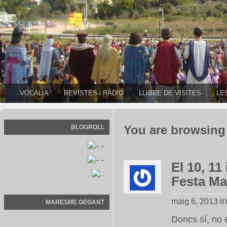
VOCALIA
REVISTES i RÀDIO
LLIBRE DE VISITES
LE
BLOGROLL
You are browsing 
–
–
El 10, 11
.
Festa Ma
i
maig 6, 2013
MARESME GEGANT
Doncs sí, no 