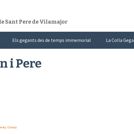
 de Sant Pere de Vilamajor
Els gegants des de temps immemorial
La Colla Geg
n i Pere
vata, Girona)