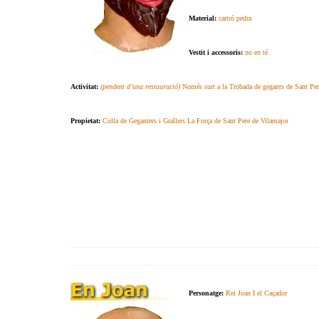
Material:
cartró pedra
Vestit i accessoris:
no en té
Activitat:
(pendent d’una restauració)
Només surt a la Trobada de gegants de Sant Per
Propietat:
Colla de Geganters i Grallers La Força de Sant Pere de Vilamajor
.
.
Personatge:
Rei Joan I el Caçador