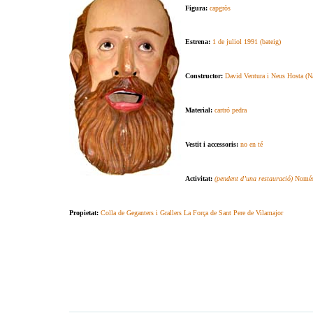
Figura:
capgròs
Estrena:
1 de juliol 1991 (bateig)
Constructor:
David Ventura i Neus Hosta (Na
Material:
cartró pedra
Vestit i accessoris:
no en té
Activitat:
(pendent d’una restauració)
Només 
Propietat:
Colla de Geganters i Grallers La Força de Sant Pere de Vilamajor
.