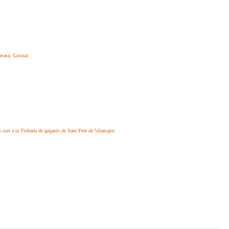
vata, Girona)
surt a la Trobada de gegants de Sant Pere de Vilamajor