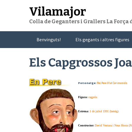
Skip
Vilamajor
to
content
Colla de Geganters i Grallers La Força
Benvinguts!
Els gegants i altres figures
Els Capgrossos Joa
Personatge:
Rei Pere III el Cerimoniós
Figura:
cagpròs
Estrena:
1 de juliol 1991 (bateig)
Constructor:
David Ventura i Neus Hosta (Na