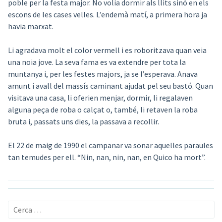
poble per la festa major. No volia dormir als llits sinó en els
escons de les cases velles. L’endemà matí, a primera hora ja
havia marxat.
Li agradava molt el color vermell i es roboritzava quan veia
una noia jove. La seva fama es va extendre per tota la
muntanya i, per les festes majors, ja se l’esperava. Anava
amunt i avall del massís caminant ajudat pel seu bastó. Quan
visitava una casa, li oferien menjar, dormir, li regalaven
alguna peça de roba o calçat o, també, li retaven la roba
bruta i, passats uns dies, la passava a recollir.
El 22 de maig de 1990 el campanar va sonar aquelles paraules
tan temudes per ell. “Nin, nan, nin, nan, en Quico ha mort”.
Cerca: