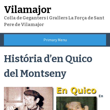
Skip
Vilamajor
to
content
Colla de Geganters i Grallers La Força de Sant
Pere de Vilamajor
Primary Menu
História d’en Quico
del Montseny
En