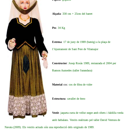
Alçada
:
330 cm + 25cm del barret
Pes
:
34 Kg
Estrena
:
17 de juny de 1989 (bateig) a la plaça de
l’Ajuntament de Sant Pere de Vilamajor
Constructor
:
Josep Rosàs 1989, restaurada el 2004 per
Ramon Aumedes (taller Sarandaca)
Material
cos:
cos de fibra de vidre
Estructura
:
cavallet de ferro
Vestit
:
jaqueta curta de vellut negre amb ribets i faldilla verda
amb farbalans. Vestits realitzats pel taller David Ventura de
Navata (2009). Els vestits actuals són una reproducció dels originals de 1989.