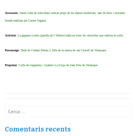
Accessoris
:
barret cofat de roba blanc trencat propi de les dames mediavals, ram de flors i mocador
brodat realitzat per Carme Sagarra.
Activitat
:
La geganta Loreto (parella de l’Alfons) balla en totes les cercaviles que realitza la colla.
Personatge
:
Dida de l’infant Alfons I, filla de la masia de can Clavell de Vilamajor
Propietat
:
Colla de Geganters i Grallers La Força de Sant Pere de Vilamajor
Cerca:
Comentaris recents