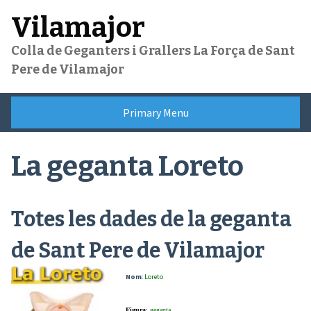
Skip
Vilamajor
to
content
Colla de Geganters i Grallers La Força de Sant
Pere de Vilamajor
Primary Menu
La geganta Loreto
Totes les dades de la geganta
de Sant Pere de Vilamajor
Nom
:
Loreto
Figura
:
geganta