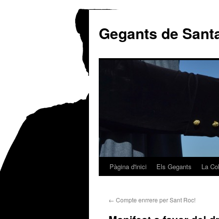
Gegants de Sant
Pàgina d'inici
Els Gegants
La Col
Vés
al
←
Compte enrrere per Sant Roc!
contingut