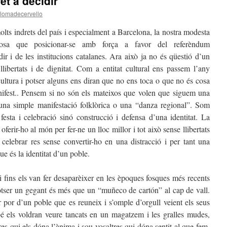
et a decidir
lomadecervello
olts indrets del país i especialment a Barcelona, la nostra modesta
cosa que posicionar-se amb força a favor del referèndum
ir i de les institucions catalanes. Ara això ja no és qüestió d’un
llibertats i de dignitat. Com a entitat cultural ens passem l’any
c
ultura i potser alguns ens diran que no ens toca o que no és cosa
nifest.. Pensem si no són els mateixos que volen que siguem una
, una simple manifestació folklòrica o una “danza regional”. Som
festa i celebració sinó construcció i defensa d’una identitat. La
 oferir-ho al món per fer-ne un lloc millor i tot això sense llibertats
celebrar res sense convertir-ho en una distracció i per tant una
e és la identitat d’un poble.
i fins els van fer desaparèixer en les èpoques fosques més recents
Potser un gegant és més que un “muñeco de cartón” al cap de vall.
r por d’un poble que es reuneix i s’omple d’orgull veient els seus
bé els voldran veure tancats en un magatzem i les gralles mudes,
s qui els dóna l’ànima i sou vosaltres qui dóna sentit al que fem.