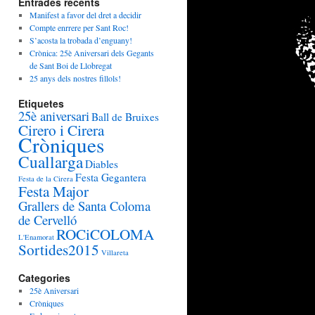
Entrades recents
Manifest a favor del dret a decidir
Compte enrrere per Sant Roc!
S’acosta la trobada d’enguany!
Crònica: 25è Aniversari dels Gegants
de Sant Boi de Llobregat
25 anys dels nostres fillols!
Etiquetes
25è aniversari
Ball de Bruixes
Cirero i Cirera
Cròniques
Cuallarga
Diables
Festa Gegantera
Festa de la Cirera
Festa Major
Grallers de Santa Coloma
de Cervelló
ROCiCOLOMA
L'Enamorat
Sortides2015
Villareta
Categories
25è Aniversari
Cròniques