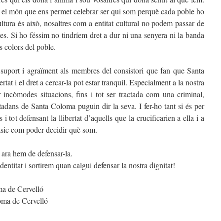
 el món que ens permet celebrar ser qui som perquè cada poble ho
cultura és això, nosaltres com a entitat cultural no podem passar de
ies. Si ho féssim no tindríem dret a dur ni una senyera ni la banda
 colors del poble.
 suport i agraïment als membres del consistori que fan que Santa
rtat i el dret a cercar-la pot estar tranquil. Especialment a la nostra
 incòmodes situacions, fins i tot ser tractada com una criminal,
tadans de Santa Coloma puguin dir la seva. I fer-ho tant si és per
i tot defensant la llibertat d’aquells que la crucificarien a ella i a
bàsic com poder decidir què som.
 ara hem de defensar-la.
dentitat i sortirem quan calgui defensar la nostra dignitat!
ma de Cervelló
oma de Cervelló