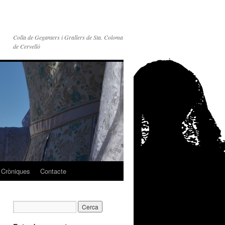
Colla de Geganters i Grallers de Sta. Coloma
de Cervelló
Cròniques
Contacte