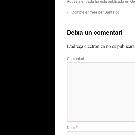
Aquesta entrada ha esta publicada en
Ge
←
Compte enrrere per Sant Roc!
Deixa un comentari
L'adreça electrònica no es publicarà
Comentari
Nom
*