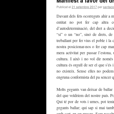
Manifest a favor del dr
Publicat el
21 setembre 2017
per
santaco
Davant dels fets ocorreguts ahir a m
entitat no pot fer cap altra 
d’autodeterminació, del dret a decid
“sí” o un “no”, sinó de drets, de 
treballant per fer vius el poble i la 
nostra posicionar-nos o fer cap ma
mera activitat per passar l’estona
cultura. I això i no vol dir només 
cultura és orgull de ser el que s’és i
no existeix. Sense elles no podem 
engruna conformista del pa sencer qu
Molts gegants van deixar de ballar 
del que voldríem del nostre país. 
Qui té por de vots i urnes, pot teni
gegants ballar; qui sap si mai tam
amb sort, en un museu. Som nosaltre