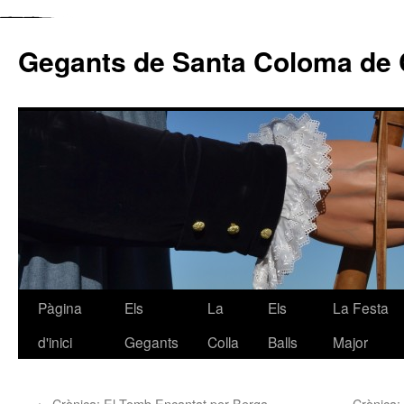
Gegants de Santa Coloma de 
Pàgina
Els
La
Els
La Festa
Vés
d'inici
Gegants
Colla
Balls
Major
al
contingut
←
Crònica: El Tomb Encantat per Berga
Crònica: