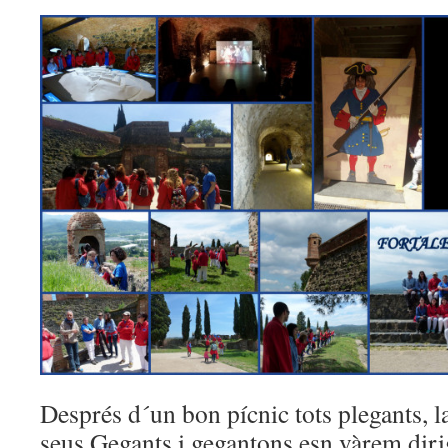
Després d´un bon pícnic tots plegants, la
seus Gegants i gegantons esn vàrem dirig