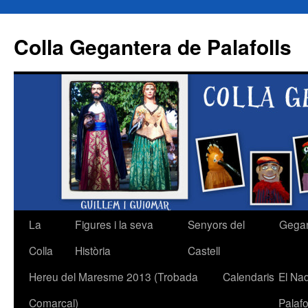
Colla Gegantera de Palafolls
La
Figures i la seva
Senyors del
Gega
Vés
Colla
Història
Castell
al
Hereu del Maresme 2013 (Trobada
Calendaris
El Na
contingut
Comarcal)
Palafo