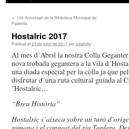
←
10è Aniversari de la Biblioteca Municipal de
Palafolls
Hostalric 2017
Publicat el
21 de juliol de 2017
per
palafolls
Al mes d´Abril la nostra Colla Gegantera
nova trobada gegantera a la vila d´Hosta
una diada especial per la colla ja que p
disfrutar d´una ruta cultural guiada al C
´Hostalric…
“Breu Història”
Hostalric s’aixeca sobre un turó d’orige
romana i el congost del riu Tordera. Des