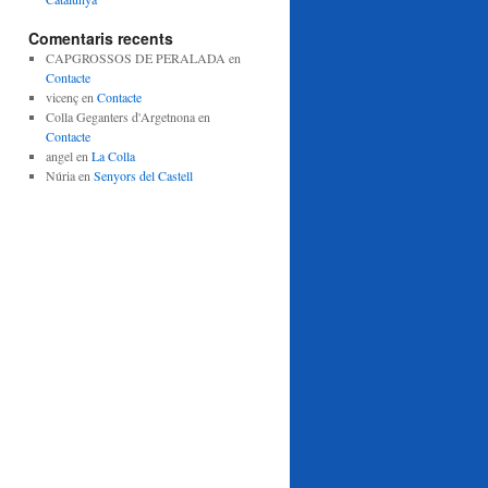
Comentaris recents
CAPGROSSOS DE PERALADA
en
Contacte
vicenç
en
Contacte
Colla Geganters d'Argetnona
en
Contacte
angel
en
La Colla
Núria
en
Senyors del Castell