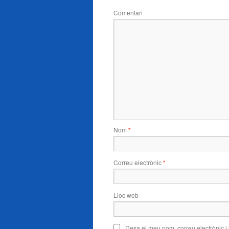
Comentari
Nom
*
Correu electrònic
*
Lloc web
Desa el meu nom, correu electrònic i