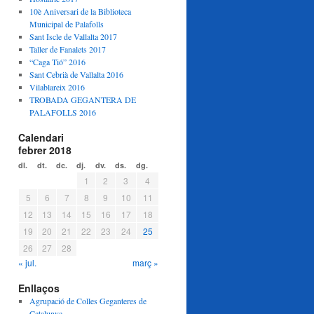
10è Aniversari de la Biblioteca
Municipal de Palafolls
Sant Iscle de Vallalta 2017
Taller de Fanalets 2017
“Caga Tió” 2016
Sant Cebrià de Vallalta 2016
Vilablareix 2016
TROBADA GEGANTERA DE
PALAFOLLS 2016
Calendari
febrer 2018
dl.
dt.
dc.
dj.
dv.
ds.
dg.
1
2
3
4
5
6
7
8
9
10
11
12
13
14
15
16
17
18
19
20
21
22
23
24
25
26
27
28
« jul.
març »
Enllaços
Agrupació de Colles Geganteres de
Catalunya