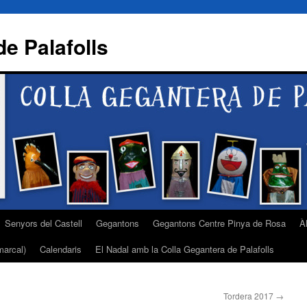
e Palafolls
Senyors del Castell
Gegantons
Gegantons Centre Pinya de Rosa
À
arcal)
Calendaris
El Nadal amb la Colla Gegantera de Palafolls
Tordera 2017
→