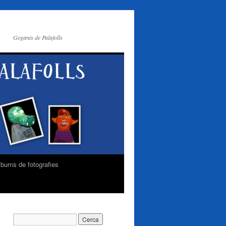
Gegants de Palafolls
lbums de fotografies