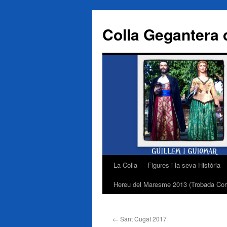
Colla Gegantera d
La Colla
Figures i la seva Història
Vés
Hereu del Maresme 2013 (Trobada Com
al
contingut
←
Sant Cugat 2017