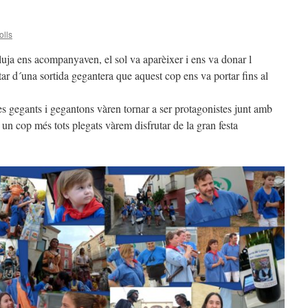
olls
pluja ens acompanyaven, el sol va aparèixer i ens va donar l
tar d´una sortida gegantera que aquest cop ens va portar fins al
tres gegants i gegantons vàren tornar a ser protagonistes junt amb
 un cop més tots plegats vàrem disfrutar de la gran festa