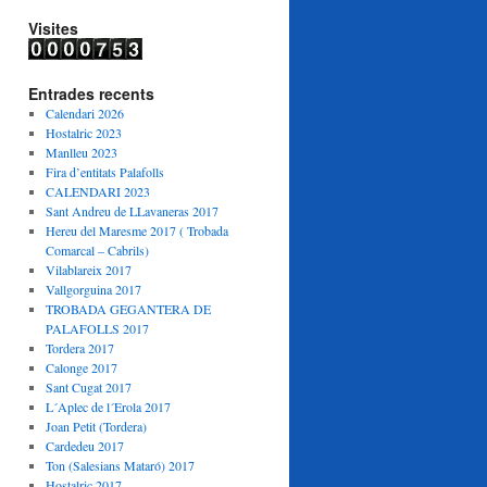
Visites
Entrades recents
Calendari 2026
Hostalric 2023
Manlleu 2023
Fira d’entitats Palafolls
CALENDARI 2023
Sant Andreu de LLavaneras 2017
Hereu del Maresme 2017 ( Trobada
Comarcal – Cabrils)
Vilablareix 2017
Vallgorguina 2017
TROBADA GEGANTERA DE
PALAFOLLS 2017
Tordera 2017
Calonge 2017
Sant Cugat 2017
L´Aplec de l´Erola 2017
Joan Petit (Tordera)
Cardedeu 2017
Ton (Salesians Mataró) 2017
Hostalric 2017