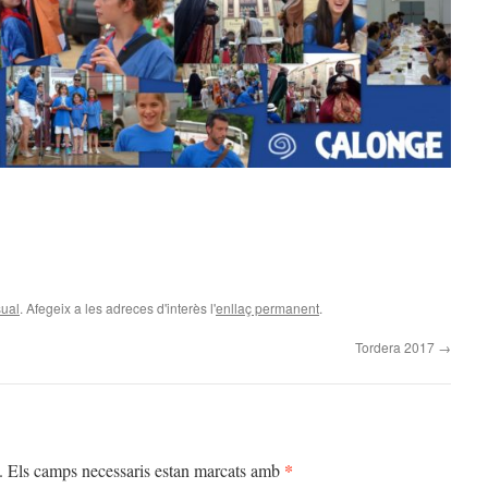
sual
. Afegeix a les adreces d'interès l'
enllaç permanent
.
Tordera 2017
→
*
.
Els camps necessaris estan marcats amb