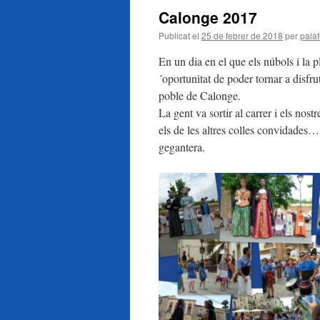
Calonge 2017
Publicat el
25 de febrer de 2018
per
palaf
En un dia en el que els núbols i la 
´oportunitat de poder tornar a disfru
poble de Calonge.
La gent va sortir al carrer i els nos
els de les altres colles convidades…
gegantera.