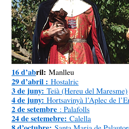
16 d’ab
ril:
Manlleu
29 d’abril :
Hostalric
3 de juny:
Teià (Hereu del Maresme)
4 de juny:
Hortsavinyà l’Aplec de l’E
2 de setembre
: Palafolls
24 de setemebre:
Calella
8 d’octubre:
Santa Maria de Palautor