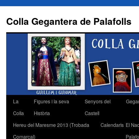
Colla Gegantera de Palafolls
La
Figures i la seva
Senyors del
Gega
Vés
Colla
Història
Castell
al
Hereu del Maresme 2013 (Trobada
Calendaris
El Na
contingut
Comarcal)
Palafo