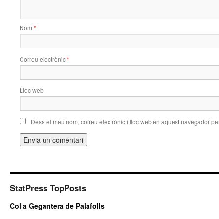
Nom
*
Correu electrònic
*
Lloc web
Desa el meu nom, correu electrònic i lloc web en aquest navegador pe
StatPress TopPosts
Colla Gegantera de Palafolls