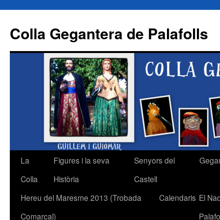
Colla Gegantera de Palafolls
La
Figures i la seva
Senyors del
Gega
Vés
Colla
Història
Castell
al
Hereu del Maresme 2013 (Trobada
Calendaris
El Na
contingut
Comarcal)
Palafo