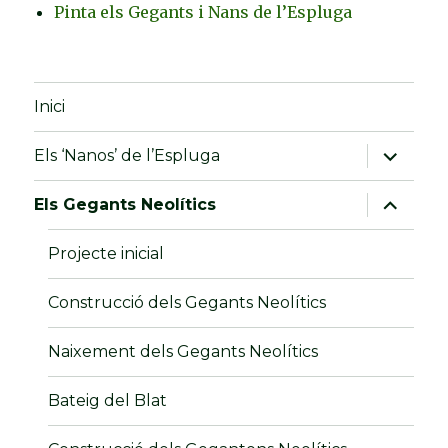
Pinta els Gegants i Nans de l’Espluga
Inici
amplia
Els ‘Nanos’ de l’Espluga
el
menú
fill
amplia
Els Gegants Neolítics
el
menú
fill
Projecte inicial
Construcció dels Gegants Neolítics
Naixement dels Gegants Neolítics
Bateig del Blat