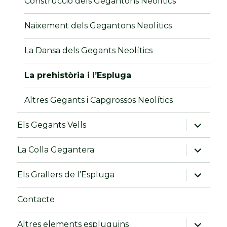
Construcció dels Gegantons Neolítics
Naixement dels Gegantons Neolítics
La Dansa dels Gegants Neolítics
La prehistòria i l’Espluga
Altres Gegants i Capgrossos Neolítics
amplia
Els Gegants Vells
el
menú
fill
amplia
La Colla Gegantera
el
menú
fill
amplia
Els Grallers de l’Espluga
el
menú
fill
Contacte
amplia
Altres elements espluguins