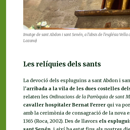
Imatge de sant Abdon i sant Senén, a l’absis de l’església Vella
Lozano)
Les relíquies dels sants
La devoció dels espluguins a sant Abdon i san
l’
arribada a la vila de les dues costelles de
relaten les
Ordinacions de la Parròquia de sant M
cavaller hospitaler Bernat Ferrer
qui va por
amb la cerimònia de consagració de la nova esg
1365 (Roca, 2002). Des de llavors
els esplugui
sant Senén
, i així ha estat fins als nostres di