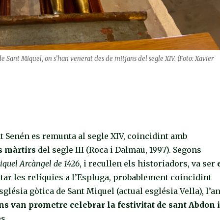
 de Sant Miquel, on s’han venerat des de mitjans del segle XIV. (Foto: Xavier
t Senén es remunta al segle XIV, coincidint amb
ls màrtirs
del segle III (Roca i Dalmau, 1997). Segons
iquel Arcàngel de 1426
, i recullen els historiadors, va ser
tar les relíquies a l’Espluga, probablement coincidint
lésia gòtica de Sant Miquel (actual església Vella), l’a
ns van prometre celebrar la festivitat de sant Abdon 
es.