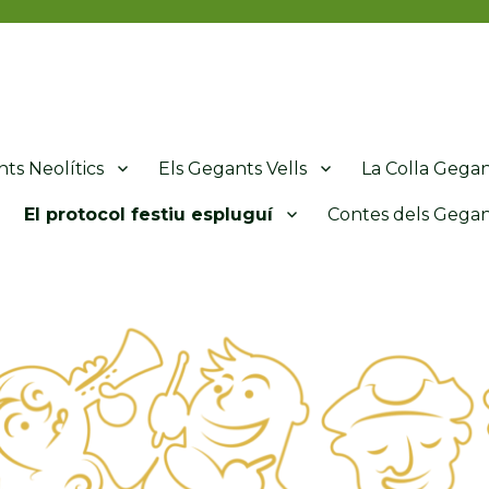
de l'Espluga de Francolí
ts Neolítics
Els Gegants Vells
La Colla Gega
El protocol festiu espluguí
Contes dels Gegan