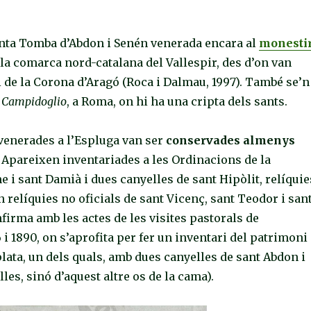
anta Tomba d’Abdon i Senén venerada encara al
monesti
a la comarca nord-catalana del Vallespir, des d’on van
ri de la Corona d’Aragó (Roca i Dalmau, 1997). També se’n
 Campidoglio
, a Roma, on hi ha una cripta dels sants.
 venerades a l’Espluga van ser
conservades almenys
.
Apareixen inventariades a les Ordinacions de la
 i sant Damià i dues canyelles de sant Hipòlit, relíquie
relíquies no oficials de sant Vicenç, sant Teodor i san
nfirma amb les actes de les visites pastorals de
 i 1890, on s’aprofita per fer un inventari del patrimoni
plata, un dels quals, amb dues canyelles de sant Abdon i
les, sinó d’aquest altre os de la cama).