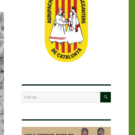
CERCA
Buscar
per: