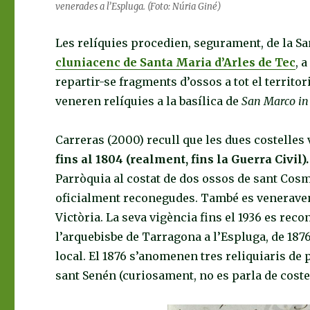
venerades a l’Espluga. (Foto: Núria Giné)
Les relíquies procedien, segurament, de la S
cluniacenc de Santa Maria d’Arles de Tec
, 
repartir-se fragments d’ossos a tot el territo
veneren relíquies a la basílica de
San Marco in
Carreras (2000) recull que les dues costelles
fins al 1804 (realment, fins la Guerra Civil)
Parròquia al costat de dos ossos de sant Cosme
oficialment reconegudes. També es veneraven 
Victòria. La seva vigència fins el 1936 es reco
l’arquebisbe de Tarragona a l’Espluga, de 1876
local. El 1876 s’anomenen tres reliquiaris de 
sant Senén (curiosament, no es parla de costel