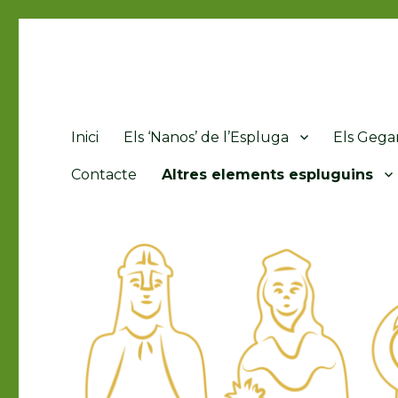
Grallers, Gegants i Nans 
Inici
Els ‘Nanos’ de l’Espluga
Els Gegan
Contacte
Altres elements espluguins