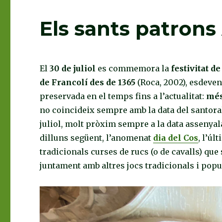
Els sants patron
El
30 de juliol
es commemora la
festivitat d
de Francolí des de 1365
(Roca, 2002), esdeveni
preservada en el temps fins a l’actualitat:
més
no coincideix sempre amb la data del santoral
juliol, molt pròxim sempre a la data assenyal
dilluns següent, l’anomenat
dia del Cos
, l’úl
tradicionals curses de rucs (o de cavalls) que
juntament amb altres jocs tradicionals i popu