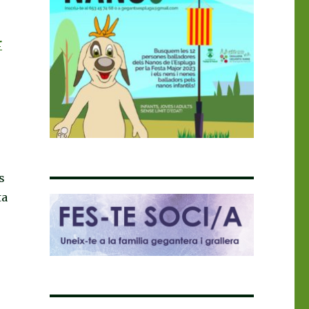
r
s
ta