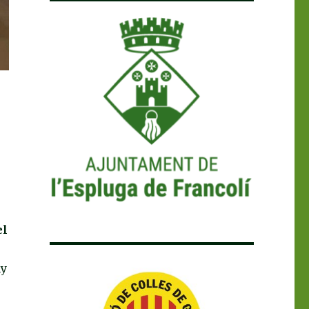
el
ny
i