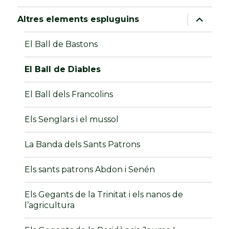
amplia
Altres elements espluguins
el
menú
fill
El Ball de Bastons
El Ball de Diables
El Ball dels Francolins
Els Senglars i el mussol
La Banda dels Sants Patrons
Els sants patrons Abdon i Senén
Els Gegants de la Trinitat i els nanos de
l’agricultura