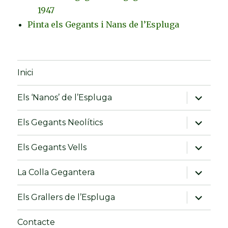
1947
Pinta els Gegants i Nans de l’Espluga
Inici
amplia
Els ‘Nanos’ de l’Espluga
el
menú
fill
amplia
Els Gegants Neolítics
el
menú
fill
amplia
Els Gegants Vells
el
menú
fill
amplia
La Colla Gegantera
el
menú
fill
amplia
Els Grallers de l’Espluga
el
menú
fill
Contacte