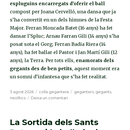
espluguins encarregats d’oferir el ball
compost per Joana Cervelló, una dansa que ja
s’ha convertit en un dels himnes de la Festa
Major. Ferran Moncada Batet (16 anys) ha fet
dansar l’Spluc; Arnau Farran Gili (14 anys) s’ha
posat sota el Gorg; Ferran Badia Riera (14
anys), ha fet ballar el Pastor i Jan Martí Gili (12
anys), la Terra. Per tots ells,
enamorats dels
gegants des de ben petits
, aquest moment era
un somni d’infantesa que s’ha fet realitat.
Publicat
3 agost 2026
Categories
colla gegantera
Etiquetes
geganters
,
gegants
,
el
neolítics
Deixa un comentari
a
Quatre
geganters
menors
La Sortida dels Sants
d’edat
ofereixen,