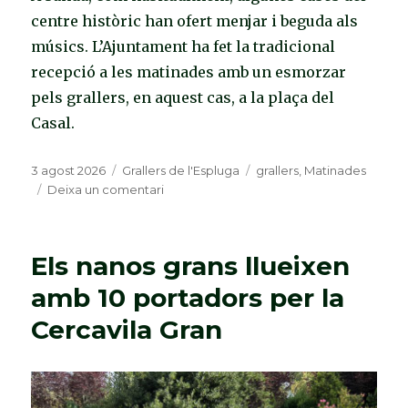
centre històric han ofert menjar i beguda als
músics. L’Ajuntament ha fet la tradicional
recepció a les matinades amb un esmorzar
pels grallers, en aquest cas, a la plaça del
Casal.
Publicat
3 agost 2026
Categories
Grallers de l'Espluga
Etiquetes
grallers
,
Matinades
el
Deixa un comentari
a
Les
Matinades
dels
Els nanos grans llueixen
Grallers
visiten
amb 10 portadors per la
la
Cercavila Gran
Urbanització
Carreras
i
el
centre