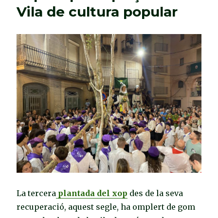
Vila de cultura popular
desenes
Postres
de
la
Festa
Major
La tercera
plantada del xop
des de la seva
recuperació, aquest segle, ha omplert de gom