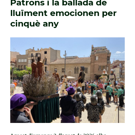
Patrons i la ballada de
per
lluïment emocionen per
primer
cop,
cinquè any
la
Dansa
dels
Neolítics