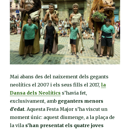
popular
espluguina
Mai abans des del naixement dels gegants
neolítics el 2007 i els seus fills el 2017,
la
Dansa dels Neolítics
s’havia fet,
exclusivament, amb
geganters menors
d’edat
. Aquesta Festa Major s’ha viscut un
moment únic: aquest diumenge, a la plaça de
la vila
s’han presentat els quatre joves