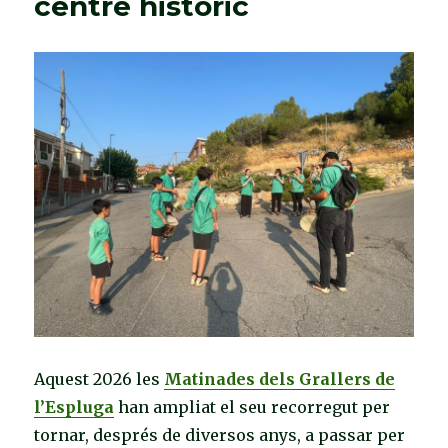
centre històric
de
lluïment
emocionen
per
cinquè
any
Aquest 2026 les
Matinades dels Grallers de
l’Espluga
han ampliat el seu recorregut per
tornar, després de diversos anys, a passar per