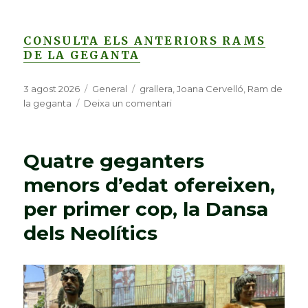
CONSULTA ELS ANTERIORS RAMS
DE LA GEGANTA
Publicat
3 agost 2026
Categories
General
Etiquetes
grallera
,
Joana Cervelló
,
Ram de
el
la geganta
Deixa un comentari
a
Joana
Cervelló
Masdeu,
Quatre geganters
ram
de
menors d’edat ofereixen,
la
per primer cop, la Dansa
geganta
2026,
dels Neolítics
a
la
perpetuació
de
la
cultura