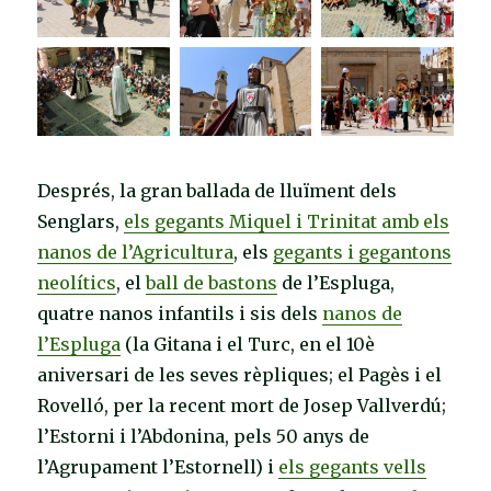
Després, la gran ballada de lluïment dels
Senglars,
els gegants Miquel i Trinitat amb els
nanos de l’Agricultura
, els
gegants i gegantons
neolítics
, el
ball de bastons
de l’Espluga,
quatre nanos infantils i sis dels
nanos de
l’Espluga
(la Gitana i el Turc, en el 10è
aniversari de les seves rèpliques; el Pagès i el
Rovelló, per la recent mort de Josep Vallverdú;
l’Estorni i l’Abdonina, pels 50 anys de
l’Agrupament l’Estornell) i
els gegants vells