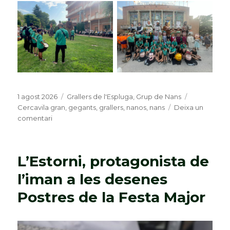
Publicat
1 agost 2026
Categories
Grallers de l'Espluga
,
Grup de Nans
Etiquetes
el
Cercavila gran
,
gegants
,
grallers
,
nanos
,
nans
Deixa un
comentari
a
Els
nanos
grans
L’Estorni, protagonista de
llueixen
amb
l’iman a les desenes
10
Postres de la Festa Major
portadors
per
la
Cercavila