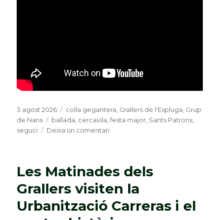
Publicat
3 agost 2026
Categories
colla gegantera
,
Grallers de l'Espluga
,
Grup
el
de Nans
Etiquetes
ballada
,
cercavila
,
festa major
,
Sants Patrons
,
seguci
Deixa un comentari
a
La
Sortida
dels
Les Matinades dels
Sants
Patrons
Grallers visiten la
i
Urbanització Carreras i el
la
ballada