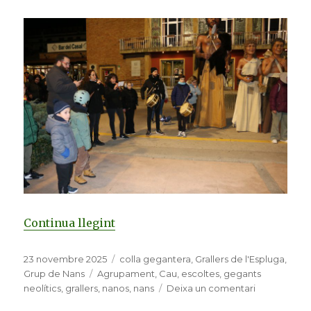
Continua llegint
«Grallers, Neolítics i nanos salude
Publicat
23 novembre 2025
Categories
colla gegantera
,
Grallers de l'Espluga
,
el
Grup de Nans
Etiquetes
Agrupament
,
Cau
,
escoltes
,
gegants
neolítics
,
grallers
,
nanos
,
nans
Deixa un comentari
a
Grallers,