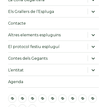
el
menú
fill
amplia
Els Grallers de l’Espluga
el
menú
fill
Contacte
amplia
Altres elements espluguins
el
menú
fill
amplia
El protocol festiu espluguí
el
menú
fill
amplia
Contes dels Gegants
el
menú
fill
amplia
L’entitat
el
menú
fill
Agenda
Inici
Els
Els
Els
La
Els
Contacte
Altres
El
‘Nanos’
Gegants
Gegants
Colla
Grallers
elements
prot