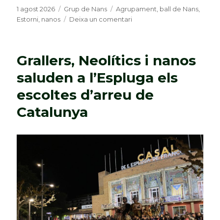
Publicat
1 agost 2026
Categories
Grup de Nans
Etiquetes
Agrupament
,
ball de Nans
,
el
Estorni
,
nanos
Deixa un comentari
a
L’Estorni,
protagonista
de
Grallers, Neolítics i nanos
l’iman
a
saluden a l’Espluga els
les
escoltes d’arreu de
desenes
Postres
Catalunya
de
la
Festa
Major