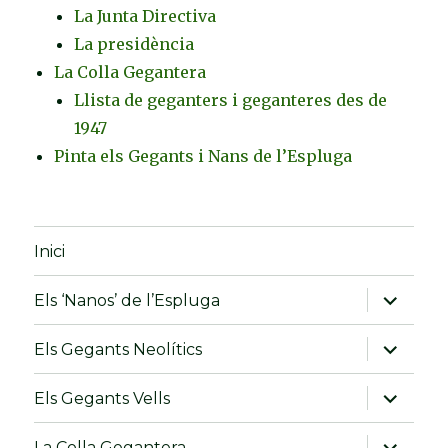
La Junta Directiva
La presidència
La Colla Gegantera
Llista de geganters i geganteres des de
1947
Pinta els Gegants i Nans de l’Espluga
Inici
amplia
Els ‘Nanos’ de l’Espluga
el
menú
fill
amplia
Els Gegants Neolítics
el
menú
fill
amplia
Els Gegants Vells
el
menú
fill
amplia
La Colla Gegantera