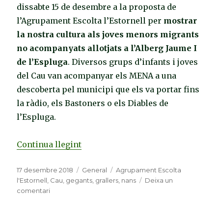
dissabte 15 de desembre a la proposta de
l’Agrupament Escolta l’Estornell per
mostrar
la nostra cultura als joves menors migrants
no acompanyats allotjats a l’Alberg Jaume I
de l’Espluga
. Diversos grups d’infants i joves
del Cau van acompanyar els MENA a una
descoberta pel municipi que els va portar fins
la ràdio, els Bastoners o els Diables de
l’Espluga.
Continua llegint
«Els menors migrants acollits a l’
Publicat
17 desembre 2018
Categories
General
Etiquetes
Agrupament Escolta
el
l'Estornell
,
Cau
,
gegants
,
grallers
,
nans
Deixa un
comentari
a
Els
menors