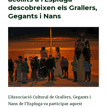
a
descobreixen els Grallers,
l’Espluga
els
Gegants i Nans
escoltes
d’arreu
de
Catalunya
L’Associació Cultural de Grallers, Gegants i
Nans de l’Espluga va participar aquest