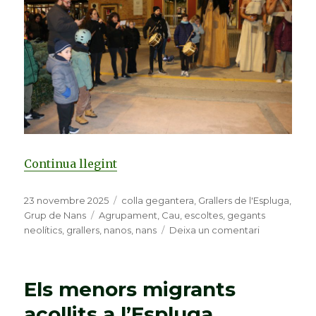
Continua llegint
«Grallers, Neolítics i nanos salude
Publicat
23 novembre 2025
Categories
colla gegantera
,
Grallers de l'Espluga
,
el
Grup de Nans
Etiquetes
Agrupament
,
Cau
,
escoltes
,
gegants
neolítics
,
grallers
,
nanos
,
nans
Deixa un comentari
a
Grallers,
Neolítics
i
Els menors migrants
nanos
saluden
acollits a l’Espluga