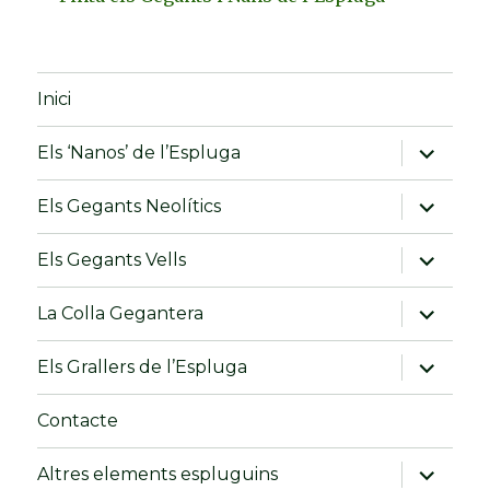
Inici
amplia
Els ‘Nanos’ de l’Espluga
el
menú
fill
amplia
Els Gegants Neolítics
el
menú
fill
amplia
Els Gegants Vells
el
menú
fill
amplia
La Colla Gegantera
el
menú
fill
amplia
Els Grallers de l’Espluga
el
menú
fill
Contacte
amplia
Altres elements espluguins
el