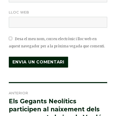
LLOC WEB
Desa el meu nom, correu electrònic i lloc web en
aquest navegador per a la pròxima vegada que comenti.
Navegació
ANTERIOR
d'entrades
Els Gegants Neolítics
Entrada
participen al naixement dels
anterior: