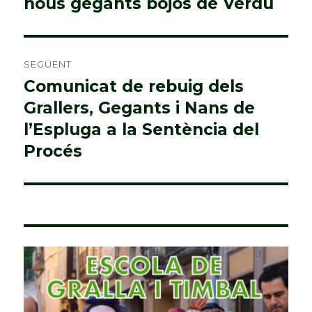
nous gegants bojos de Verdú
SEGÜENT
Comunicat de rebuig dels
Entrada
Grallers, Gegants i Nans de
següent:
l’Espluga a la Sentència del
Procés