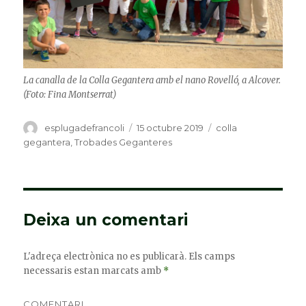
La canalla de la Colla Gegantera amb el nano Rovelló, a Alcover.
(Foto: Fina Montserrat)
Autor
esplugadefrancoli
Publicat
15 octubre 2019
Categories
colla
el
gegantera
,
Trobades Geganteres
Deixa un comentari
L'adreça electrònica no es publicarà.
Els camps
necessaris estan marcats amb
*
COMENTARI