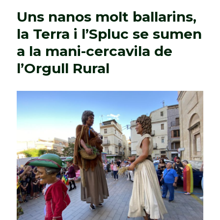
i
Uns nanos molt ballarins,
senglar
petit,
la Terra i l’Spluc se sumen
a
a la mani-cercavila de
la
Mani-
l’Orgull Rural
cercavila
de
l’Orgull
Rural