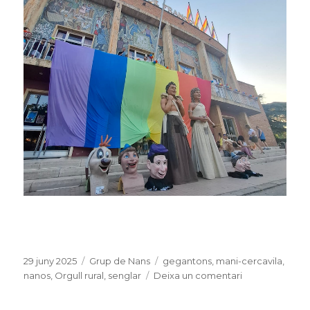
Publicat
29 juny 2025
Categories
Grup de Nans
Etiquetes
gegantons
,
mani-cercavila
,
el
nanos
,
Orgull rural
,
senglar
Deixa un comentari
a
Nanos,
gegantons