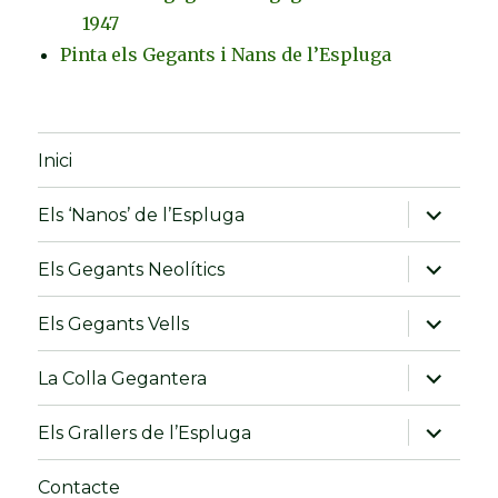
1947
Pinta els Gegants i Nans de l’Espluga
Inici
amplia
Els ‘Nanos’ de l’Espluga
el
menú
fill
amplia
Els Gegants Neolítics
el
menú
fill
amplia
Els Gegants Vells
el
menú
fill
amplia
La Colla Gegantera
el
menú
fill
amplia
Els Grallers de l’Espluga
el
menú
fill
Contacte