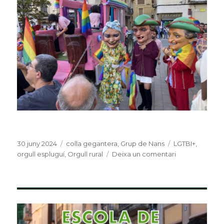
Publicat
30 juny 2024
Categories
colla gegantera
,
Grup de Nans
Etiquetes
LGTBI+
,
el
orgull espluguí
,
Orgull rural
Deixa un comentari
a
Uns
nanos
molt
ballarins,
la
Terra