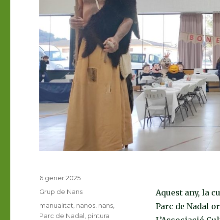
Publicat
6 gener 2025
el
Categories
Grup de Nans
Aquest any, la c
Etiquetes
manualitat
,
nanos
,
nans
,
Parc de Nadal or
Parc de Nadal
,
pintura
L’Associació Cul