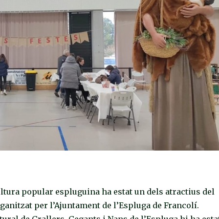
ultura popular espluguina ha estat un dels atractius del
ganitzat per l’Ajuntament de l’Espluga de Francolí.
tural de Grallers, Gegants i Nans de l’Espluga hi ha esta