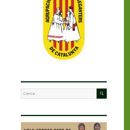
CERCA
Buscar
per: