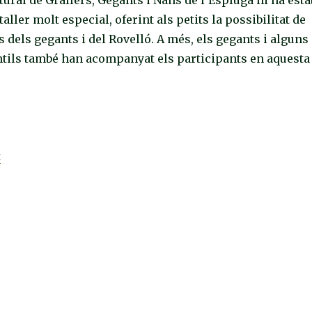
ller molt especial, oferint als petits la possibilitat de
s dels gegants i del Rovelló. A més, els gegants i alguns
ntils també han acompanyat els participants en aquesta
t
«La cultura popular espluguina brilla al Parc de Nadal