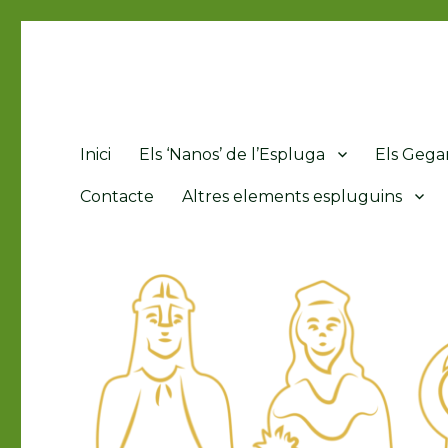
Grallers, Gegants i Nans 
Inici
Els ‘Nanos’ de l’Espluga
Els Gegan
Contacte
Altres elements espluguins