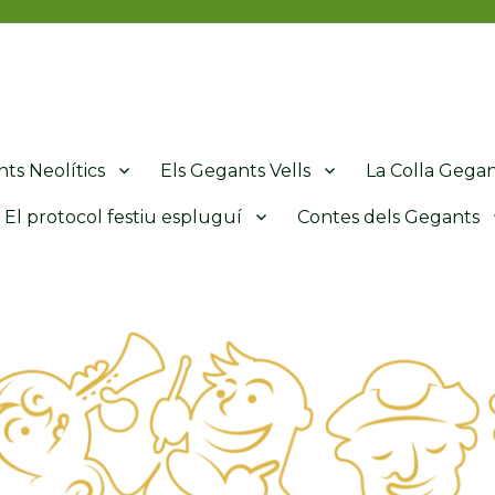
de l'Espluga de Francolí
ts Neolítics
Els Gegants Vells
La Colla Gega
El protocol festiu espluguí
Contes dels Gegants