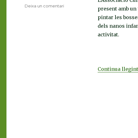
Deixa un comentari
a
present amb un ta
La
pintar les bosse
cultura
popular
dels nanos infa
espluguina
activitat.
brilla
al
Parc
de
Nadal
Continua llegin