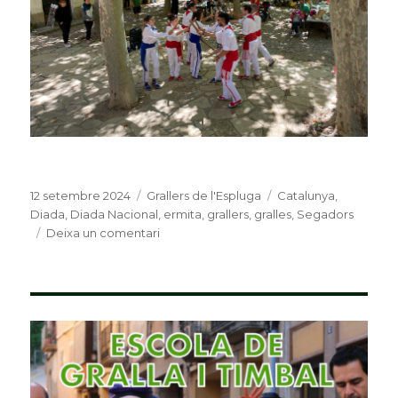
Publicat
12 setembre 2024
Categories
Grallers de l'Espluga
Etiquetes
Catalunya
,
el
Diada
,
Diada Nacional
,
ermita
,
grallers
,
gralles
,
Segadors
Deixa un comentari
a
Grallers
i
Bastoners,
un
any
més,
per
la