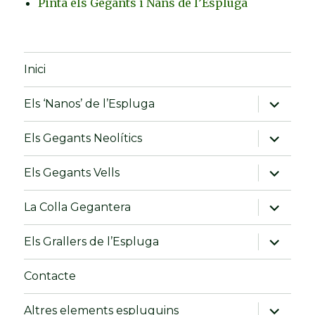
Pinta els Gegants i Nans de l’Espluga
Inici
amplia
Els ‘Nanos’ de l’Espluga
el
menú
fill
amplia
Els Gegants Neolítics
el
menú
fill
amplia
Els Gegants Vells
el
menú
fill
amplia
La Colla Gegantera
el
menú
fill
amplia
Els Grallers de l’Espluga
el
menú
fill
Contacte
amplia
Altres elements espluguins