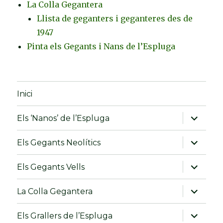
La Colla Gegantera
Llista de geganters i geganteres des de
1947
Pinta els Gegants i Nans de l’Espluga
Inici
amplia
Els ‘Nanos’ de l’Espluga
el
menú
fill
amplia
Els Gegants Neolítics
el
menú
fill
amplia
Els Gegants Vells
el
menú
fill
amplia
La Colla Gegantera
el
menú
fill
amplia
Els Grallers de l’Espluga
el