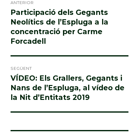
ANTERIOR
d'entrades
Participació dels Gegants
Entrada
Neolítics de l’Espluga a la
anterior:
concentració per Carme
Forcadell
SEGÜENT
VÍDEO: Els Grallers, Gegants i
Entrada
Nans de l’Espluga, al vídeo de
següent:
la Nit d’Entitats 2019