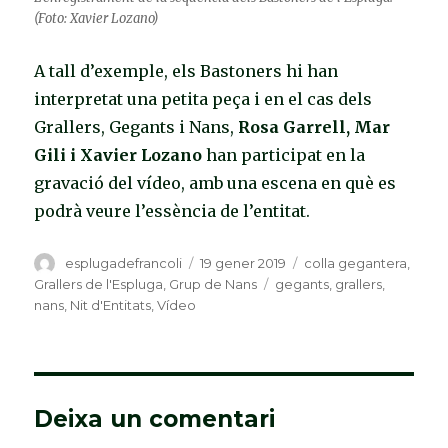
(Foto: Xavier Lozano)
A tall d’exemple, els Bastoners hi han
interpretat una petita peça i en el cas dels
Grallers, Gegants i Nans,
Rosa Garrell, Mar
Gili i Xavier Lozano
han participat en la
gravació del vídeo, amb una escena en què es
podrà veure l’essència de l’entitat.
Autor
esplugadefrancoli
Publicat
19 gener 2019
Categories
colla gegantera
,
el
Grallers de l'Espluga
,
Grup de Nans
Etiquetes
gegants
,
grallers
,
nans
,
Nit d'Entitats
,
Vídeo
Deixa un comentari