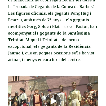
de Blancafort ha aconseguit reunir-les totes a
la Trobada de Gegants de la Conca de Barberà.
Les figures oficials
, els gegants Ponç Hug i
Beatriu, amb més de 75 anys, i
els gegants
neolítics
Gorg, Spluc i Blat, Terra i Pastor, han
acompanyat
els gegants de la Santíssima
Trinitat
, Miquel i Trinitat, i de forma
excepcional,
els gegants de la Residència
Jaume I
, que en poques ocasions se’ls ha vist
actuar, i menys encara fora del centre.