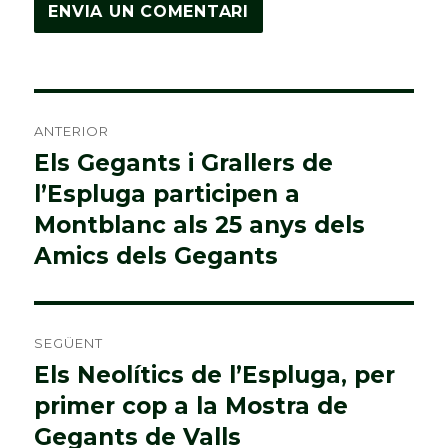
Navegació
ANTERIOR
d'entrades
Els Gegants i Grallers de
Entrada
l’Espluga participen a
anterior:
Montblanc als 25 anys dels
Amics dels Gegants
SEGÜENT
Els Neolítics de l’Espluga, per
Entrada
primer cop a la Mostra de
següent:
Gegants de Valls