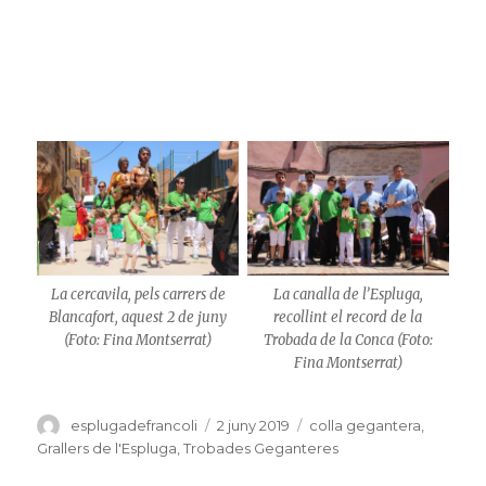
La cercavila, pels carrers de
La canalla de l’Espluga,
Blancafort, aquest 2 de juny
recollint el record de la
(Foto: Fina Montserrat)
Trobada de la Conca (Foto:
Fina Montserrat)
Autor
esplugadefrancoli
Publicat
2 juny 2019
Categories
colla gegantera
,
el
Grallers de l'Espluga
,
Trobades Geganteres