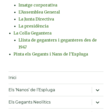
Imatge corporativa
L’Assemblea General
La Junta Directiva
La presidència
La Colla Gegantera
Llista de geganters i geganteres des de
1947
Pinta els Gegants i Nans de l’Espluga
Inici
amplia
Els ‘Nanos’ de l’Espluga
el
menú
fill
amplia
Els Gegants Neolítics
el
menú