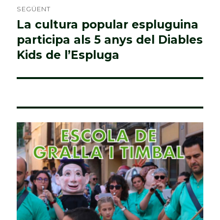
SEGÜENT
La cultura popular espluguina
Entrada
participa als 5 anys del Diables
següent:
Kids de l’Espluga