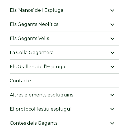
amplia
Els ‘Nanos’ de l’Espluga
el
menú
fill
amplia
Els Gegants Neolítics
el
menú
fill
amplia
Els Gegants Vells
el
menú
fill
amplia
La Colla Gegantera
el
menú
fill
amplia
Els Grallers de l’Espluga
el
menú
fill
Contacte
amplia
Altres elements espluguins
el
menú
fill
amplia
El protocol festiu espluguí
el
menú
fill
amplia
Contes dels Gegants
el