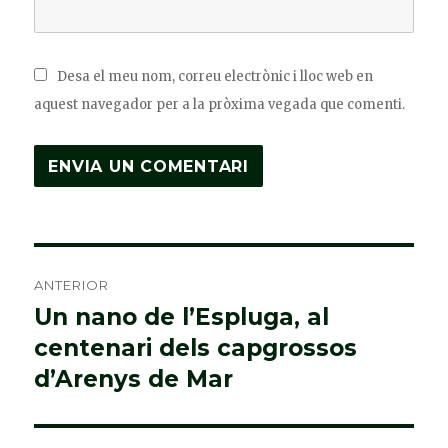
Desa el meu nom, correu electrònic i lloc web en
aquest navegador per a la pròxima vegada que comenti.
Navegació
ANTERIOR
d'entrades
Un nano de l’Espluga, al
Entrada
centenari dels capgrossos
anterior:
d’Arenys de Mar