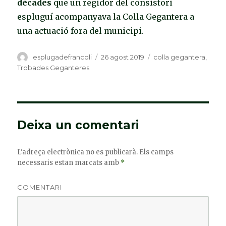
dècades
que un regidor del consistori
espluguí acompanyava la Colla Gegantera a
una actuació fora del municipi.
Autor
esplugadefrancoli
Publicat
26 agost 2019
Categories
colla gegantera
,
el
Trobades Geganteres
Deixa un comentari
L'adreça electrònica no es publicarà.
Els camps
necessaris estan marcats amb
*
COMENTARI