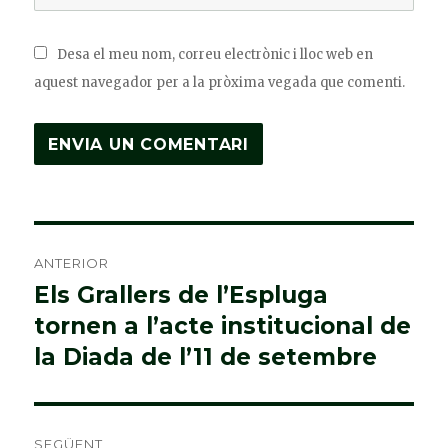
Desa el meu nom, correu electrònic i lloc web en
aquest navegador per a la pròxima vegada que comenti.
Navegació
ANTERIOR
d'entrades
Els Grallers de l’Espluga
Entrada
tornen a l’acte institucional de
anterior:
la Diada de l’11 de setembre
SEGÜENT