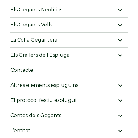
menú
fill
amplia
Els Gegants Neolítics
el
menú
fill
amplia
Els Gegants Vells
el
menú
fill
amplia
La Colla Gegantera
el
menú
fill
amplia
Els Grallers de l’Espluga
el
menú
fill
Contacte
amplia
Altres elements espluguins
el
menú
fill
amplia
El protocol festiu espluguí
el
menú
fill
amplia
Contes dels Gegants
el
menú
fill
amplia
L’entitat
el