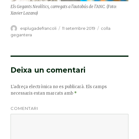
Els Gegants Neolítics, carregats a l’autobús de l’ANC. (Foto:
Xavier Lozano)
Autor
esplugadefrancoli
Publicat
11 setembre 2019
Categories
colla
el
gegantera
Deixa un comentari
L'adreça electrònica no es publicarà.
Els camps
necessaris estan marcats amb
*
COMENTARI