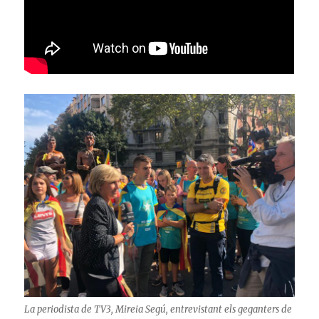
La periodista de TV3, Mireia Segú, entrevistant els geganters de