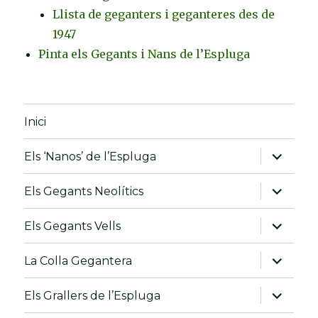
Llista de geganters i geganteres des de
1947
Pinta els Gegants i Nans de l’Espluga
Inici
amplia
Els ‘Nanos’ de l’Espluga
el
menú
fill
amplia
Els Gegants Neolítics
el
menú
fill
amplia
Els Gegants Vells
el
menú
fill
amplia
La Colla Gegantera
el
menú
fill
amplia
Els Grallers de l’Espluga
el
menú