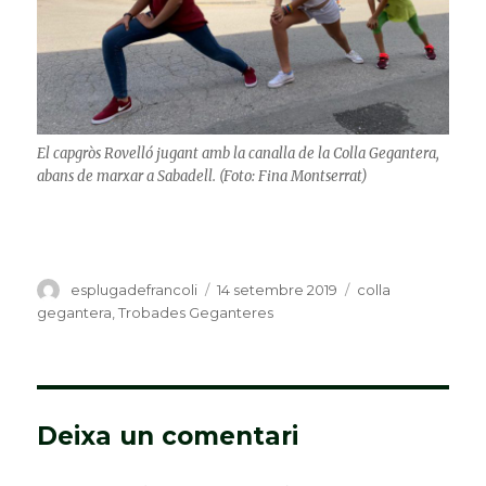
El capgròs Rovelló jugant amb la canalla de la Colla Gegantera,
abans de marxar a Sabadell. (Foto: Fina Montserrat)
Autor
esplugadefrancoli
Publicat
14 setembre 2019
Categories
colla
el
gegantera
,
Trobades Geganteres
Deixa un comentari