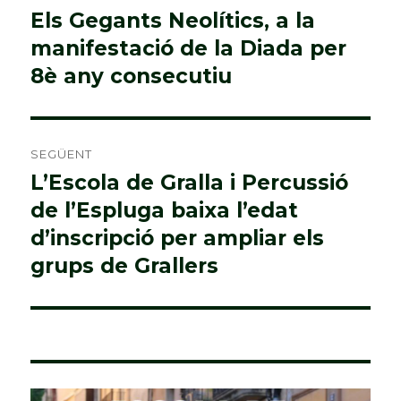
d'entrades
Els Gegants Neolítics, a la
Entrada
manifestació de la Diada per
anterior:
8è any consecutiu
SEGÜENT
L’Escola de Gralla i Percussió
Entrada
de l’Espluga baixa l’edat
següent:
d’inscripció per ampliar els
grups de Grallers