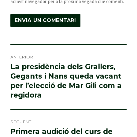
aquest navegador per a la pròxima vegada que comenti.
Navegació
ANTERIOR
d'entrades
La presidència dels Grallers,
Entrada
Gegants i Nans queda vacant
anterior:
per l’elecció de Mar Gili com a
regidora
SEGÜENT
Primera audició del curs de
Entrada