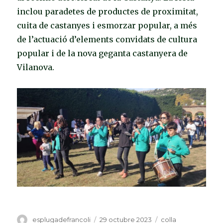
inclou paradetes de productes de proximitat,
cuita de castanyes i esmorzar popular, a més
de l’actuació d’elements convidats de cultura
popular i de la nova geganta castanyera de
Vilanova.
Autor
esplugadefrancoli
Publicat
29 octubre 2023
Categories
colla