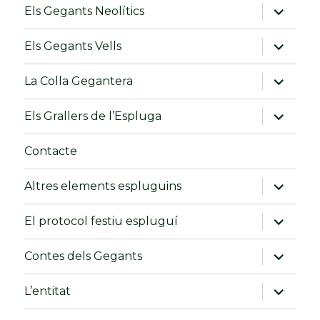
fill
amplia
Els Gegants Neolítics
el
menú
fill
amplia
Els Gegants Vells
el
menú
fill
amplia
La Colla Gegantera
el
menú
fill
amplia
Els Grallers de l’Espluga
el
menú
fill
Contacte
amplia
Altres elements espluguins
el
menú
fill
amplia
El protocol festiu espluguí
el
menú
fill
amplia
Contes dels Gegants
el
menú
fill
amplia
L’entitat
el
menú