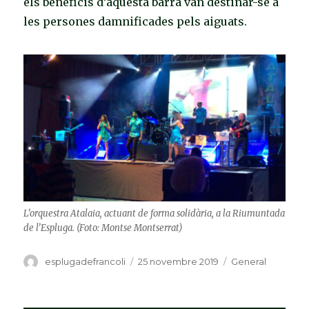
els beneficis d’aquesta barra van destinar-se a
les persones damnificades pels aiguats.
L’orquestra Atalaia, actuant de forma solidària, a la Riumuntada
de l’Espluga. (Foto: Montse Montserrat)
Autor
esplugadefrancoli
Publicat
25 novembre 2019
Categories
General
el