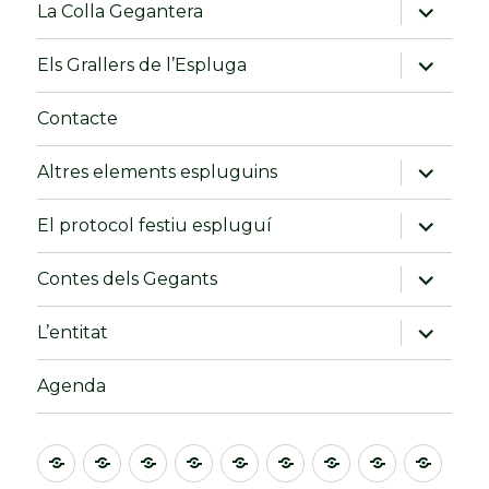
fill
amplia
La Colla Gegantera
el
menú
fill
amplia
Els Grallers de l’Espluga
el
menú
fill
Contacte
amplia
Altres elements espluguins
el
menú
fill
amplia
El protocol festiu espluguí
el
menú
fill
amplia
Contes dels Gegants
el
menú
fill
amplia
L’entitat
el
menú
fill
Agenda
Inici
Els
Els
Els
La
Els
Contacte
Altres
El