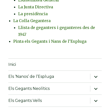
La Junta Directiva
La presidència
La Colla Gegantera
Llista de geganters i geganteres des de
1947
Pinta els Gegants i Nans de l’Espluga
Inici
amplia
Els ‘Nanos’ de l’Espluga
el
menú
fill
amplia
Els Gegants Neolítics
el
menú
fill
amplia
Els Gegants Vells
el
menú