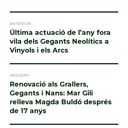
Navegació
ANTERIOR
d'entrades
Última actuació de l’any fora
Entrada
vila dels Gegants Neolítics a
anterior:
Vinyols i els Arcs
SEGÜENT
Renovació als Grallers,
Entrada
Gegants i Nans: Mar Gili
següent:
relleva Magda Buldó després
de 17 anys