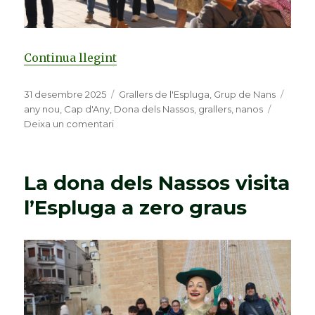
Continua llegint
«De botiga en botiga, la dona dels
Publicat
31 desembre 2025
Categories
Grallers de l'Espluga
,
Grup de Nans
Etiqu
el
any nou
,
Cap d'Any
,
Dona dels Nassos
,
grallers
,
nanos
Deixa un comentari
a
De
botiga
en
La dona dels Nassos visita
botiga,
la
l’Espluga a zero graus
dona
dels
Nassos
torna
a
l’Espluga