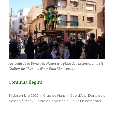
Arribada de la Dona dels Nassos a la plaça de l’Església, amb els
Grallers de l’Espluga (Foto: Fina Montserrat)
Continua llegint
«Multitudinària estrena de la nova
Publicat
31 desembre 2022
Categories
Grup de Nans
Etiquetes
Cap d'Any
,
Dona dels
el
Nassos
,
fi d'any
,
Home dels Nassos
Deixa un comentari
a
Multitu
estren