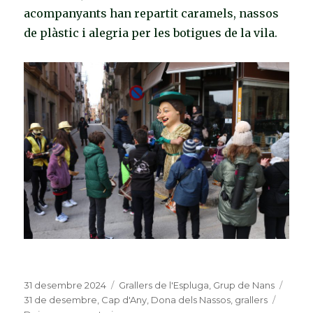
acompanyants han repartit caramels, nassos
de plàstic i alegria per les botigues de la vila.
Publicat
31 desembre 2024
Categories
Grallers de l'Espluga
,
Grup de Nans
Etiqu
el
31 de desembre
,
Cap d'Any
,
Dona dels Nassos
,
grallers