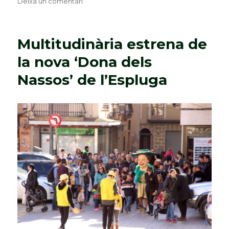
Deixa un comentari
a
La
dona
dels
Multitudinària estrena de
Nassos
visita
la nova ‘Dona dels
l’Espluga
Nassos’ de l’Espluga
a
zero
graus