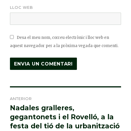
LLOC WEB
Desa el meu nom, correu electrònic i lloc web en
aquest navegador per a la pròxima vegada que comenti.
Navegació
ANTERIOR
d'entrades
Nadales gralleres,
Entrada
gegantonets i el Rovelló, a la
anterior:
festa del tió de la urbanització