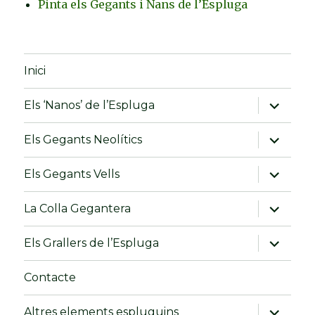
Pinta els Gegants i Nans de l’Espluga
Inici
amplia
Els ‘Nanos’ de l’Espluga
el
menú
fill
amplia
Els Gegants Neolítics
el
menú
fill
amplia
Els Gegants Vells
el
menú
fill
amplia
La Colla Gegantera
el
menú
fill
amplia
Els Grallers de l’Espluga
el
menú
fill
Contacte
amplia
Altres elements espluguins