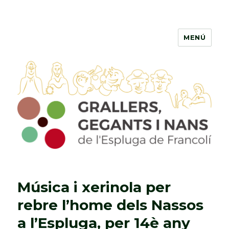
MENÚ
Grallers, Gegants i Nans de
l'Espluga de Francolí
Música i xerinola per
rebre l’home dels Nassos
a l’Espluga, per 14è any