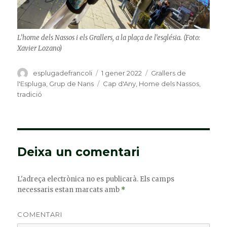
L’home dels Nassos i els Grallers, a la plaça de l’església. (Foto:
Xavier Lozano)
Autor
esplugadefrancoli
Publicat
1 gener 2022
Categories
Grallers de
el
l'Espluga
,
Grup de Nans
Etiquetes
Cap d'Any
,
Home dels Nassos
,
tradició
Deixa un comentari
L'adreça electrònica no es publicarà.
Els camps
necessaris estan marcats amb
*
COMENTARI