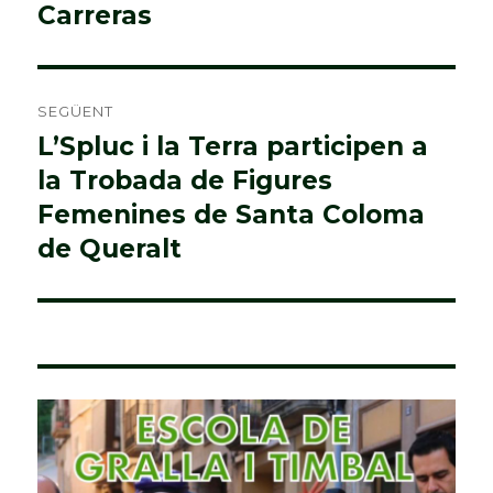
Carreras
SEGÜENT
L’Spluc i la Terra participen a
Entrada
la Trobada de Figures
següent:
Femenines de Santa Coloma
de Queralt